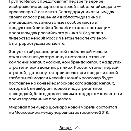
Группа Renault представляет первое тизерное
изображение совершенно новой глобальной модели —
кроссовера C-сегмента. Благодаря уникальным для
своего класса решениям в области дизайна и
инноваций, новинка займет особое место в
продуктовой линейке Renault и станет настоящим
прорывом для российского рынка SUV, усилив
лидерство Renault Россия в этом перспективном,
быстрорастущем сегменте.
Запуск этой революционной глобальной модели
открывает новую страницу в истории не только
компании Renault Россия, но и бренда Renault на других
стратегически важных рынках. Россия станет первой
страной, где начнутся производство и продажи новой
глобальной модели Renault. Новый кроссовер будет
поставлен на конвейер Московского завода Renault,
который был выбран первой индустриальной
площадкой, благодаря высоким стандартам качества и
производственных процессов.
Мировая премьера шоукара новой модели состоится
на Московском международном автосалоне 2018.
Вверх