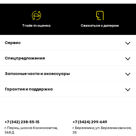
Trade-in оценка
Связаться с дилером
Сервис
Техническое обслуживание
Спецпредложения
Диагностика и ремонт
Кузовной ремонт
Автомобили
Запасные части и аксессуары
Бонусная карта "Дружим"
Запчасти и аксессуары
Автоэвакуатор
Сервис и кузовные работы
Запасные части
Гарантия и поддержка
Рассрочка
Аксессуары и сувениры
Корпоративным клиентам
Гарантия
Помощь на дороге
+7 (342) 238-55-15
+7 (3424) 299-649
г. Пермь, шоссе Космонавтов,
г. Березники, ул. Березниковская,
368 Д
35