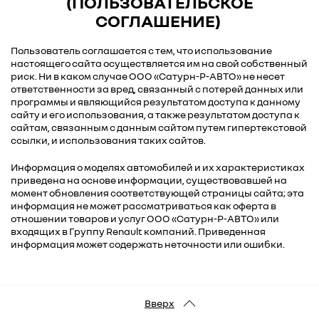
(ПОЛЬЗОВАТЕЛЬСКОЕ
СОГЛАШЕНИЕ)
Пользователь соглашается с тем, что использование
настоящего сайта осуществляется им на свой собственный
риск. Ни в каком случае ООО «Сатурн-Р-АВТО» не несет
ответственности за вред, связанный с потерей данных или
программы и являющийся результатом доступа к данному
сайту и его использования, а также результатом доступа к
сайтам, связанным с данным сайтом путем гипертекстовой
ссылки, и использования таких сайтов.
Информация о моделях автомобилей и их характеристиках
приведена на основе информации, существовавшей на
момент обновления соответствующей страницы сайта; эта
информация не может рассматриваться как оферта в
отношении товаров и услуг ООО «Сатурн-Р-АВТО» или
входящих в Группу Renault компаний. Приведенная
информация может содержать неточности или ошибки.
Вверх