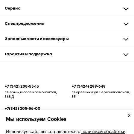
Сервис
Техническое обслуживание
Спецпредложения
Диагностика и ремонт
Кузовной ремонт
Автомобили
Запасные части и аксессуары
Бонусная карта "Дружим"
Запчасти и аксессуары
Автоэвакуатор
Сервис и кузовные работы
Запасные части
Гарантия и поддержка
Рассрочка
Аксессуары и сувениры
Корпоративным клиентам
Гарантия
Помощь на дороге
+7 (342) 238-55-15
+7 (3424) 299-649
г. Пермь, шоссе Космонавтов,
г. Березники, ул. Березниковская,
368 Д
35
+7(342) 205-56-00
г. Пермь, ул. Спешилова, 104 А
X
Мы используем Cookies
Используя сайт, вы соглашаетесь с
политикой обработки