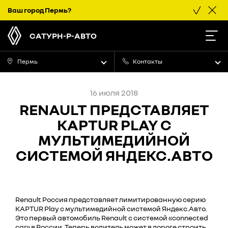
Ваш город
Пермь
?
САТУРН-Р-АВТО
Пермь
Контакты
16 июля 2018
RENAULT ПРЕДСТАВЛЯЕТ
KAPTUR PLAY С
МУЛЬТИМЕДИЙНОЙ
СИСТЕМОЙ ЯНДЕКС.АВТО
Renault Россия представляет лимитированную серию
KAPTUR Play с мультимедийной системой Яндекс.Авто.
Это первый автомобиль Renault с системой «connected
car» в России. Теперь водитель может в дороге строить