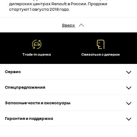
дилерских центрах Renault в России. Продажи
стартуют 1 августа 2018 года.
Вверх
Trade-in оценка
Связаться с дилером
Сервис
Техническое обслуживание
Спецпредложения
Диагностика и ремонт
Кузовной ремонт
Автомобили
Запасные части и аксессуары
Бонусная карта "Дружим"
Запчасти и аксессуары
Автоэвакуатор
Сервис и кузовные работы
Запасные части
Гарантия и поддержка
Рассрочка
Аксессуары и сувениры
Корпоративным клиентам
Гарантия
Помощь на дороге