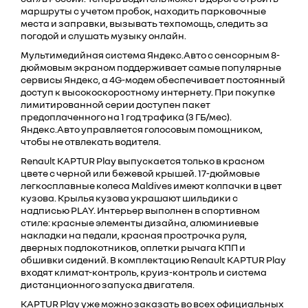
маршруты с учетом пробок, находить парковочные
места и заправки, вызывать техпомощь, следить за
погодой и слушать музыку онлайн.
Мультимедийная система Яндекс.Авто с сенсорным 8-
дюймовым экраном поддерживает самые популярные
сервисы Яндекс, а 4G-модем обеспечивает постоянный
доступ к высокоскоростному интернету. При покупке
лимитированной серии доступен пакет
предоплаченного на 1 год трафика (3 ГБ/мес).
Яндекс.Авто управляется голосовым помощником,
чтобы не отвлекать водителя.
Renault KAPTUR Play выпускается только в красном
цвете c черной или бежевой крышей. 17-дюймовые
легкосплавные колеса Maldives имеют колпачки в цвет
кузова. Крылья кузова украшают шильдики с
надписью PLAY. Интерьер выполнен в спортивном
стиле: красные элементы дизайна, алюминиевые
накладки на педали, красная прострочка руля,
дверных подлокотников, оплетки рычага КПП и
обшивки сидений. В комплектацию Renault KAPTUR Play
входят климат-контроль, круиз-контроль и система
дистанционного запуска двигателя.
KAPTUR Play уже можно заказать во всех официальных