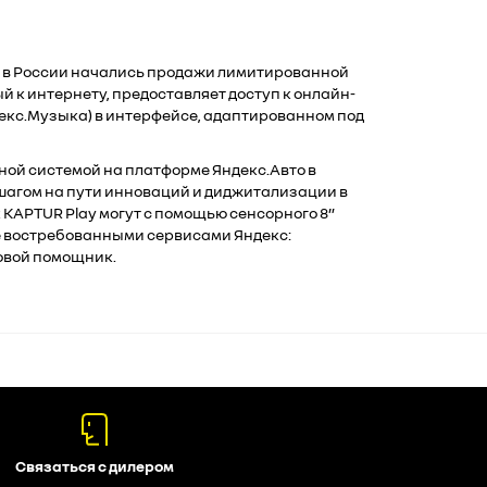
t в России начались продажи лимитированной
й к интернету, предоставляет доступ к онлайн-
декс.Музыка) в интерфейсе, адаптированном под
ной системой на платформе Яндекс.Авто в
шагом на пути инноваций и диджитализации в
 KAPTUR Play могут с помощью сенсорного 8”
 востребованными сервисами Яндекс:
совой помощник.
Связаться с дилером