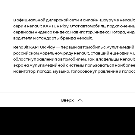
В официальной дилерской сети и онлайн-шоуруме Renaul
серии Renault KAPTUR Play. Этот автомобиль, подключенны
сервисам Яндекса (Яндекс.Навигатор, Яндекс.Погода, Ян
водителя и стандарты бренда Renault.
Renault KAPTUR Play — первый автомобиль с мультимедий
российском модельном ряду Renault, ставший еще одним 
области управления автомобилем. Так, владельцы Renault
экрана мультимедийной системы пользоваться наиболее
навигатор, погода, музыка, голосовое управление и голо
Вверх